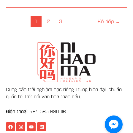
1
2
3
Kế tiếp
→
Cung cấp trải nghiệm học tiếng Trung hiện đại, chuẩn
quốc tế, kết nối văn hóa toàn cầu.
Điện thoại
: +84
585 680 116
F
I
Y
L
a
n
o
i