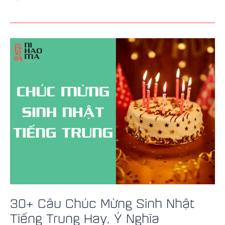
30+
Câu
Chúc
Mừng
Sinh
Nhật
Tiếng
Trung
Hay,
Ý
Nghĩa
30+ Câu Chúc Mừng Sinh Nhật
Tiếng Trung Hay, Ý Nghĩa