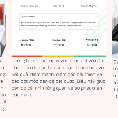
bạn
Chúng tôi sẽ thường xuyên theo dõi và cập
C
nh
nhật tiến độ học tập của bạn, thông báo về
tô
úng
kết quả, điểm mạnh, điểm cần cải thiện và
tr
ủa
các cột mốc bạn đã đạt được. Điều này giúp
đế
nh
bạn có cái nhìn tổng quan về sự phát triển
l
đáo
của mình.
tôi
ng.