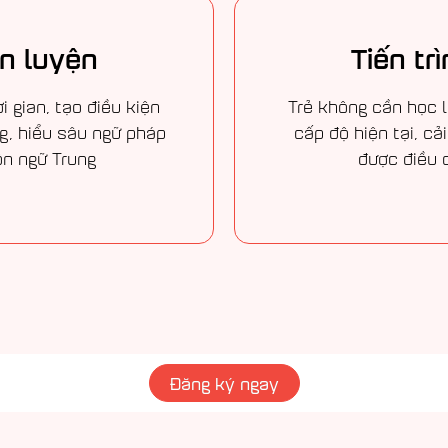
èn luyện
Tiến tr
 gian, tạo điều kiện
Trẻ không cần học l
ng, hiểu sâu ngữ pháp
cấp độ hiện tại, cải
ôn ngữ Trung
được điều c
Đăng ký ngay