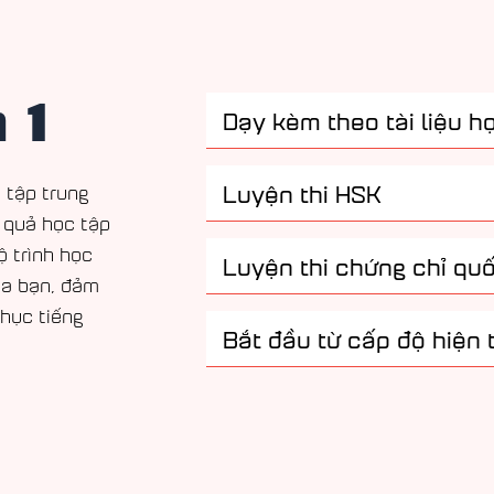
 1
Dạy kèm theo tài liệu h
Luyện thi HSK
 tập trung
 quả học tập
ộ trình học
Luyện thi chứng chỉ quố
ủa bạn, đảm
phục tiếng
Bắt đầu từ cấp độ hiện t