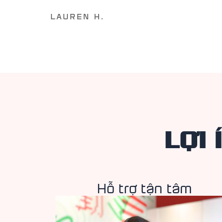
LAUREN H.
LỢI 
Hỗ trợ tận tâm