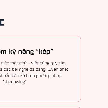
c
ầm kỹ năng “kép”
diện mặt chữ – viết đúng quy tắc,
ua các bài nghe đa dạng, luyện phát
chuẩn bản xứ theo phương pháp
“shadowing”.