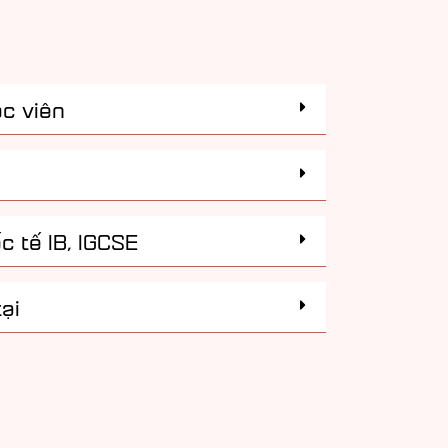
ọc viên
c tế IB, IGCSE
ại