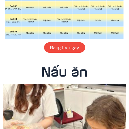
Đăng ký ngay
Nấu ăn