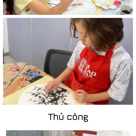
Thủ công