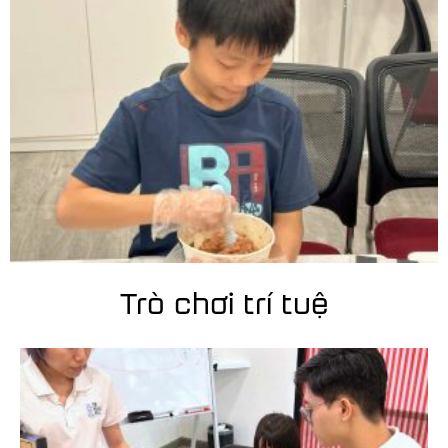
Trò chơi trí tuệ