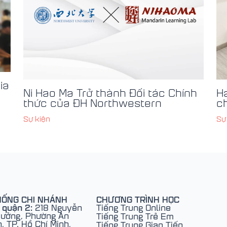
ia
Ni Hao Ma Trở thành Đối tác Chính
H
thức của ĐH Northwestern
c
Sự kiện
Sự
HỐNG CHI NHÁNH
CHƯƠNG TRÌNH HỌC
 quận 2:
218 Nguyễn
Tiếng Trung Online
ưởng, Phường An
Tiếng Trung Trẻ Em
, TP. Hồ Chí Minh,
Tiếng Trung Giao Tiếp