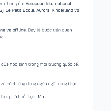
European International
 Nam, bao gồm
S)
Le Petit École
Aurora
Kinderland
,
,
,
và
ine và offline
. Đây là bước tiến quan
oạt.
 của học sinh trong môi trường quốc tế.
 và cách ứng dụng ngôn ngữ trong thực
 Trung từ buổi học đầu.