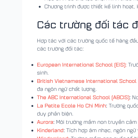
Chương trình được thiết kế linh hoạt,
Các trường đối tác 
Hợp tác với các trường quốc tế hàng đầu
các trường đối tác:
European International School (EIS):
Trườ
sinh.
British Vietnamese International School 
đa ngôn ngữ chất lượng.
The ABC International School (ABCIS)
:
Nơ
La Petite Ecole Ho Chi Minh
:
Trường quốc
duy phản biện.
Aurora
:
Môi trường mầm non truyền cảm hứ
Kinderland
:
Tích hợp âm nhạc, ngôn ngữ v