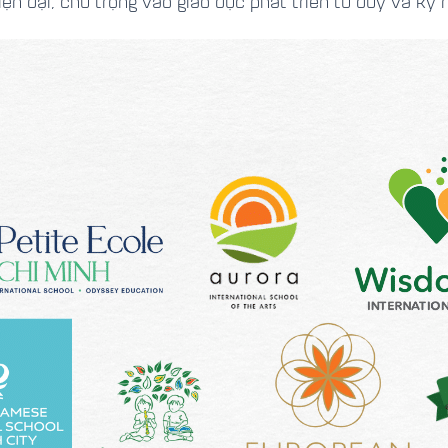
 đại, chú trọng vào giáo dục phát triển tư duy và kỹ n