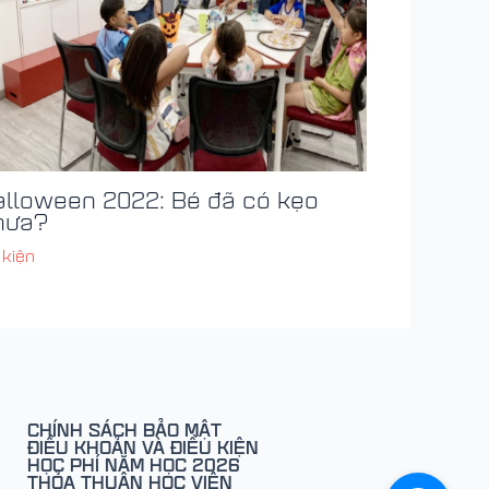
alloween 2022: Bé đã có kẹo
hưa?
 kiện
CHÍNH SÁCH BẢO MẬT
ĐIỀU KHOẢN VÀ ĐIỀU KIỆN
HỌC PHÍ NĂM HỌC 2026
THỎA THUẬN HỌC VIÊN