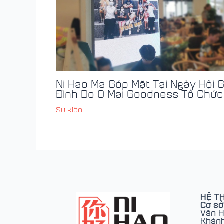
Ni Hao Ma Góp Mặt Tại Ngày Hội G
Đình Do O Mai Goodness Tổ Chức​
Sự kiện
HỆ T
Cơ sở
Văn H
Khánh