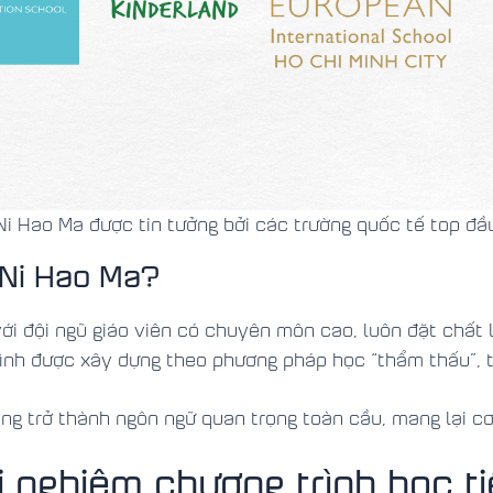
Ni Hao Ma được tin tưởng bởi các trường quốc tế top đầ
 Ni Hao Ma?
ới đội ngũ giáo viên có chuyên môn cao, luôn đặt chất 
ình được xây dựng theo phương pháp học “thẩm thấu”, 
ng trở thành ngôn ngữ quan trọng toàn cầu, mang lại cơ 
i nghiệm chương trình học t