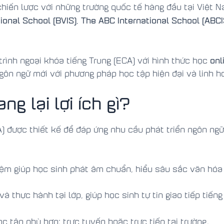
chiến lược với những trường quốc tế hàng đầu tại Việt
ional School (BVIS)
The ABC International School (ABCI
,
onl
ình ngoại khóa tiếng Trung (ECA) với hình thức học
ngôn ngữ mới với phương pháp học tập hiện đại và linh h
g lại lợi ích gì?
A) được thiết kế để đáp ứng nhu cầu phát triển ngôn ngữ
iệm giúp học sinh phát âm chuẩn, hiểu sâu sắc văn hóa
à thực hành tại lớp, giúp học sinh tự tin giao tiếp tiếng
c tập phù hợp: trực tuyến hoặc trực tiếp tại trường.