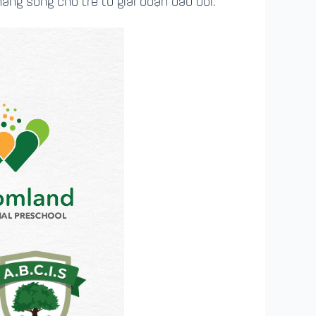
ăng sống cho trẻ từ giai đoạn đầu đời.