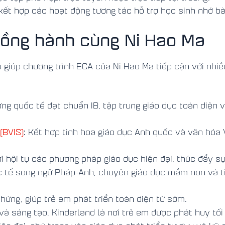
 kết hợp các hoạt động tương tác hỗ trợ học sinh nhớ bà
đồng hành cùng Ni Hao Ma
 giúp chương trình ECA của Ni Hao Ma tiếp cận với nhiều
ng quốc tế đạt chuẩn IB, tập trung giáo dục toàn diện 
(BVIS)
:
Kết hợp tinh hoa giáo dục Anh quốc và văn hóa 
i hội tụ các phương pháp giáo dục hiện đại, thúc đẩy sự
 tế song ngữ Pháp-Anh, chuyên giáo dục mầm non và ti
ng, giúp trẻ em phát triển toàn diện từ sớm.
à sáng tạo, Kinderland là nơi trẻ em được phát huy tối