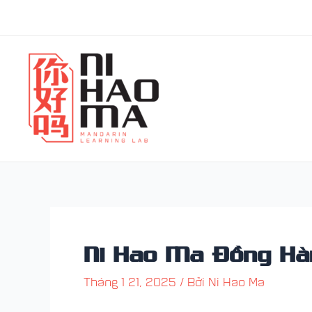
Nhảy
Điều
tới
hướng
nội
bài
dung
viết
Ni Hao Ma Đồng Hàn
Tháng 1 21, 2025
/ Bởi
Ni Hao Ma