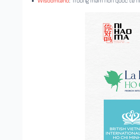
Wisdomland
:
Trường mầm non quốc tế hiện