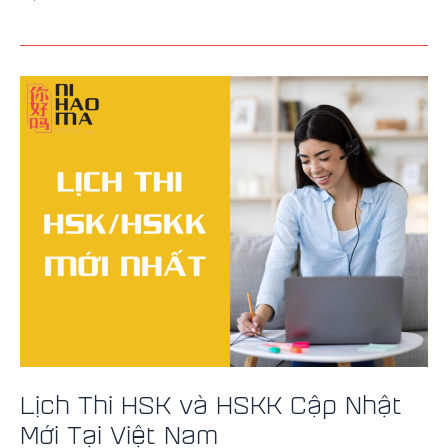
Lịch
Thi
HSK
và
HSKK
Cập
Nhật
Mới
Tại
Việt
Nam
Lịch Thi HSK và HSKK Cập Nhật
Mới Tại Việt Nam