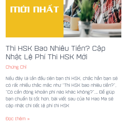
Lệ
Phí
Thi
HSK
Mới
Thi HSK Bao Nhiêu Tiền? Cập
Nhật Lệ Phí Thi HSK Mới
Chứng Chỉ
Nếu đây là lần đầu tiên bạn thi HSK, chắc hẳn bạn sẽ
có rất nhiều thắc mắc như “Thi HSK bao nhiêu tiền?”,
“Có cần đóng khoản phí nào khác không?”,… Để giúp
bạn chuẩn bị tốt hơn, bài viết sau của Ni Hao Ma sẽ
cập nhật chi tiết lệ phí thi HSK
Đọc thêm »