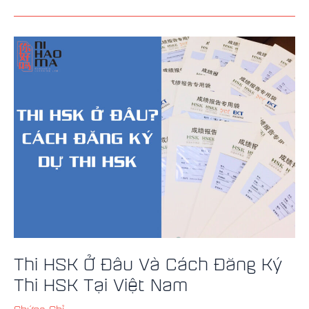
Thi
HSK
Ở
Đâu
Và
Cách
Đăng
Ký
Thi
HSK
Tại
Việt
Nam
Thi HSK Ở Đâu Và Cách Đăng Ký
Thi HSK Tại Việt Nam