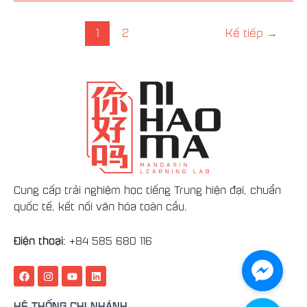
1
2
Kế tiếp
→
Cung cấp trải nghiệm học tiếng Trung hiện đại, chuẩn
quốc tế, kết nối văn hóa toàn cầu.
Điện thoại
: +84
585 680 116
F
I
Y
L
a
n
o
i
c
s
u
n
e
t
t
k
HỆ THỐNG CHI NHÁNH