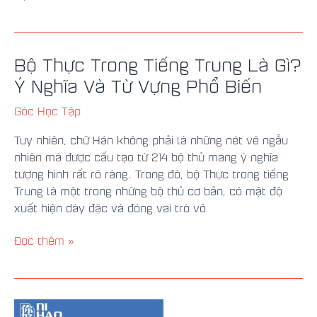
Bộ Thực Trong Tiếng Trung Là Gì?
Bộ
Thực
Ý Nghĩa Và Từ Vựng Phổ Biến
Trong
Góc Học Tập
Tiếng
Trung
Tuy nhiên, chữ Hán không phải là những nét vẽ ngẫu
Là
nhiên mà được cấu tạo từ 214 bộ thủ mang ý nghĩa
Gì?
tượng hình rất rõ ràng. Trong đó, bộ Thực trong tiếng
Ý
Trung là một trong những bộ thủ cơ bản, có mật độ
Nghĩa
xuất hiện dày đặc và đóng vai trò vô
Và
Từ
Đọc thêm »
Vựng
Phổ
Biến
Bộ