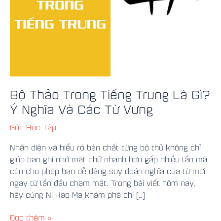
Gì?
Ý
Nghĩa
Và
Các
Từ
Vựng
Bộ Thảo Trong Tiếng Trung Là Gì?
Ý Nghĩa Và Các Từ Vựng
Góc Học Tập
Nhận diện và hiểu rõ bản chất từng bộ thủ không chỉ
giúp bạn ghi nhớ mặt chữ nhanh hơn gấp nhiều lần mà
còn cho phép bạn dễ dàng suy đoán nghĩa của từ mới
ngay từ lần đầu chạm mặt. Trong bài viết hôm nay,
hãy cùng Ni Hao Ma khám phá chi […]
Đọc thêm »