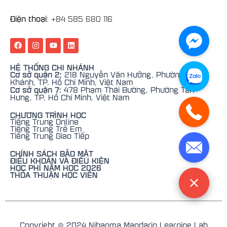
Điện thoại
: +84
585 680 116
F
I
Y
L
a
n
o
i
c
s
u
n
e
t
t
k
HỆ THỐNG CHI NHÁNH
b
a
u
e
Cơ sở quận 2:
218 Nguyễn Văn Hưởng, Phường An
o
g
b
d
Khánh, TP. Hồ Chí Minh, Việt Nam
o
r
e
i
Cơ sở quận 7:
478 Phạm Thái Bường, Phường Tân
k
a
n
Hưng, TP. Hồ Chí Minh, Việt Nam
m
CHƯƠNG TRÌNH HỌC
Tiếng Trung Online
Tiếng Trung Trẻ Em
Tiếng Trung Giao Tiếp
CHÍNH SÁCH BẢO MẬT
ĐIỀU KHOẢN VÀ ĐIỀU KIỆN
HỌC PHÍ NĂM HỌC 2026
THỎA THUẬN HỌC VIÊN
Copyright © 2024 Nihaoma Mandarin Learning Lab