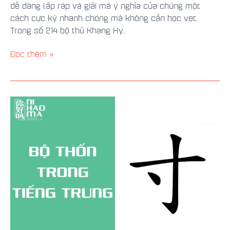
dễ dàng lắp ráp và giải mã ý nghĩa của chúng một
cách cực kỳ nhanh chóng mà không cần học vẹt.
Trong số 214 bộ thủ Khang Hy,
Đọc thêm »
Bộ
Thốn
Trong
Tiếng
Trung:
Ý
Nghĩa
Và
Từ
Vựng
Thông