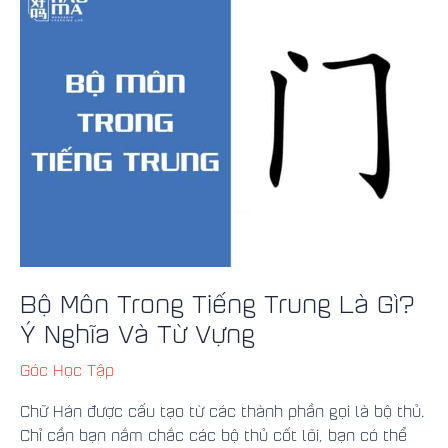
Môn
Trong
Tiếng
Trung
Là
Gì?
Ý
Nghĩa
Và
Từ
Vựng
Bộ Môn Trong Tiếng Trung Là Gì?
Ý Nghĩa Và Từ Vựng
Góc Học Tập
Chữ Hán được cấu tạo từ các thành phần gọi là bộ thủ.
Chỉ cần bạn nắm chắc các bộ thủ cốt lõi, bạn có thể