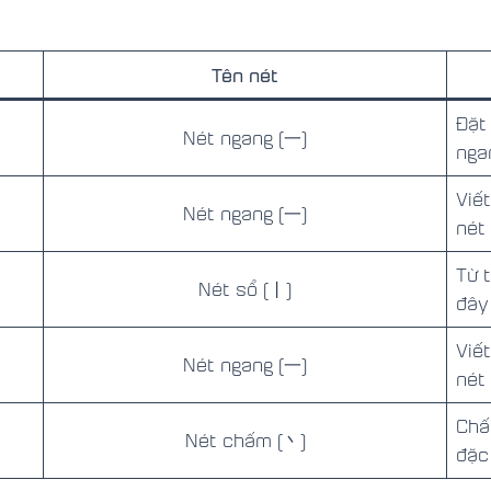
Tên nét
Đặt
Nét ngang (一)
nga
Viế
Nét ngang (一)
nét 
Từ 
Nét sổ (丨)
đây
Viế
Nét ngang (一)
nét
Chấ
Nét chấm (丶)
đặc