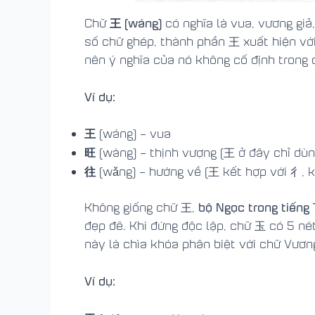
王 (wáng)
Chữ
có nghĩa là vua, vương gi
số chữ ghép, thành phần 王 xuất hiện với
nên ý nghĩa của nó không cố định trong 
Ví dụ:
王
(wáng) – vua
旺
(wàng) – thịnh vượng (王 ở đây chỉ dùn
往
(wǎng) – hướng về (王 kết hợp với 彳, 
bộ Ngọc trong tiếng 
Không giống chữ 王,
đẹp đẽ. Khi đứng độc lập, chữ 玉 có 5 n
này là chìa khóa phân biệt với chữ Vươn
Ví dụ: