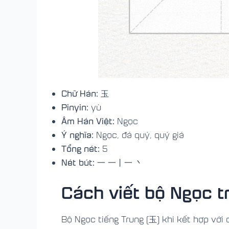
Chữ Hán:
玉
Pinyin:
yù
Âm Hán Việt:
Ngọc
Ý nghĩa:
Ngọc, đá quý, quý giá
Tổng nét:
5
Nét bút:
一 一丨一 丶
Cách viết bộ Ngọc t
Bộ Ngọc tiếng Trung (玉) khi kết hợp với