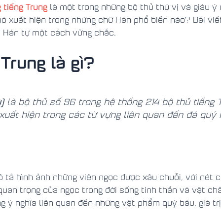
 tiếng Trung
là một trong những bộ thủ thú vị và giàu ý 
 nó xuất hiện trong những chữ Hán phổ biến nào? Bài vi
c Hán tự một cách vững chắc.
Trung là gì?
)
là bộ thủ số 96 trong hệ thống 214 bộ thủ tiếng 
g xuất hiện trong các từ vựng liên quan đến đá quý
 tả hình ảnh những viên ngọc được xâu chuỗi, với nét 
 quan trọng của ngọc trong đời sống tinh thần và vật ch
g ý nghĩa liên quan đến những vật phẩm quý báu, giá tr