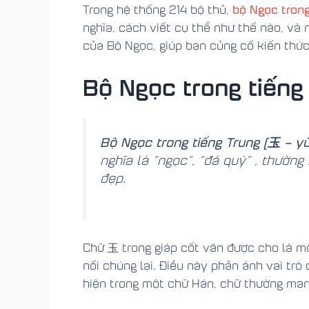
bộ Ngọc trong
Trong hệ thống 214 bộ thủ,
nghĩa, cách viết cụ thể như thế nào, và
của Bộ Ngọc, giúp bạn củng cố kiến thứ
Bộ Ngọc trong tiếng 
Bộ Ngọc trong tiếng Trung (玉 – yù
nghĩa là “ngọc”, “đá quý” , thườn
đẹp.
Chữ 玉 trong giáp cốt văn được cho là mô
nối chúng lại. Điều này phản ánh vai trò
hiện trong một chữ Hán, chữ thường man