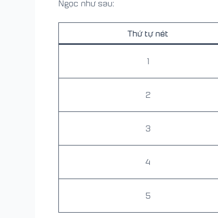
Ngọc như sau:
Thứ tự nét
1
2
3
4
5