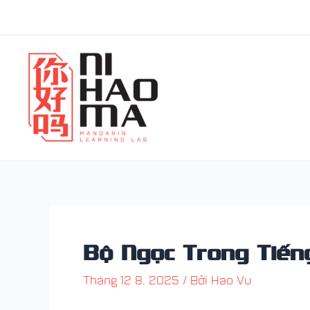
Nhảy
Điều
tới
hướng
nội
bài
dung
viết
Bộ Ngọc Trong Tiếng
Tháng 12 8, 2025
/ Bởi
Hao Vu