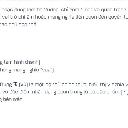
ả, hoặc dùng làm họ Vương, chỉ gồm 4 nét và quan trọng
 vai trò chỉ âm hoặc mang nghĩa liên quan đến quyền lự
các chữ hợp thể.
g làm hình thanh)
không mang nghĩa “vua”)
Trung
玉 (yù)
là một bộ thủ chính thức, biểu thị ý nghĩa
ét và đặc điểm nhận dạng quan trọng là có dấu chấm (丶)
g bên trên.