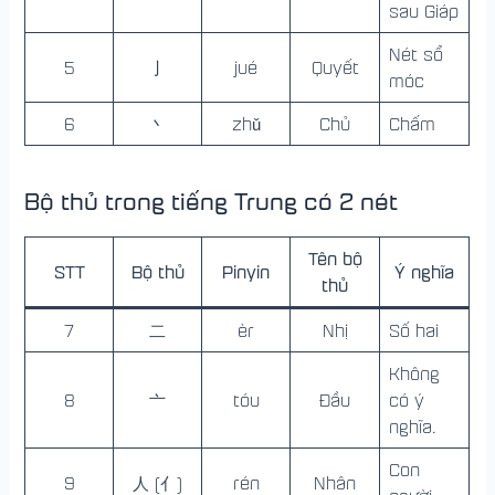
sau Giáp
Nét sổ
5
亅
jué
Quyết
móc
6
丶
zhǔ
Chủ
Chấm
Bộ thủ trong tiếng Trung có 2 nét
Tên bộ
STT
Bộ thủ
Pinyin
Ý nghĩa
thủ
7
二
èr
Nhị
Số hai
Không
8
亠
tóu
Đầu
có ý
nghĩa.
Con
9
人 (亻)
rén
Nhân