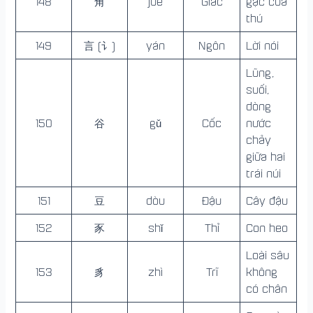
148
角
jué
Giác
gạc của
thú
149
言 (讠)
yán
Ngôn
Lời nói
Lũng,
suối,
dòng
150
谷
gǔ
Cốc
nước
chảy
giữa hai
trái núi
151
豆
dòu
Đậu
Cây đậu
152
豕
shǐ
Thỉ
Con heo
Loài sâu
153
豸
zhì
Trĩ
không
có chân