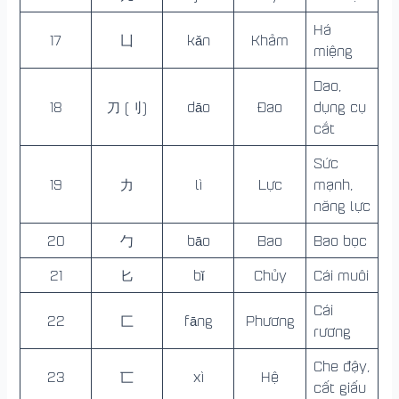
Há
17
凵
kǎn
Khảm
miệng
Dao,
18
刀 (刂)
dāo
Đao
dụng cụ
cắt
Sức
19
力
lì
Lực
mạnh,
năng lực
20
勹
bāo
Bao
Bao bọc
21
匕
bǐ
Chủy
Cái muôi
Cái
22
匚
fāng
Phương
rương
Che đậy,
23
匸
xì
Hệ
cất giấu