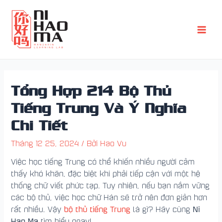
Nhảy
Điều
Main
tới
hướng
Men
nội
bài
dung
viết
Tổng Hợp 214 Bộ Thủ
Tiếng Trung Và Ý Nghĩa
Chi Tiết
Tháng 12 25, 2024
/ Bởi
Hao Vu
Việc học tiếng Trung có thể khiến nhiều người cảm
thấy khó khăn, đặc biệt khi phải tiếp cận với một hệ
thống chữ viết phức tạp. Tuy nhiên, nếu bạn nắm vững
các bộ thủ, việc học chữ Hán sẽ trở nên đơn giản hơn
bộ thủ tiếng Trung
Ni
rất nhiều. Vậy
là gì? Hãy cùng
Hao Ma
tìm hiểu ngay!