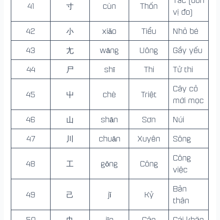
Tấc (đơn
41
寸
cùn
Thốn
vị đo)
42
小
xiǎo
Tiểu
Nhỏ bé
43
尢
wāng
Uông
Gầy yếu
44
尸
shī
Thi
Tử thi
Cây cỏ
45
屮
chè
Triệt
mới mọc
46
山
shān
Sơn
Núi
47
川
chuān
Xuyên
Sông
Công
48
工
gōng
Công
việc
Bản
49
己
jǐ
Kỷ
thân
50
巾
jīn
Cân
Cái khăn