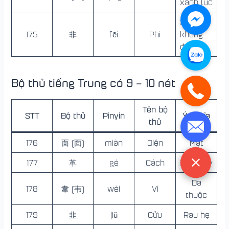
xanh lục
Sai, trái,
175
非
fēi
Phi
không
đúng
Bộ thủ tiếng Trung có 9 – 10 nét
Tên bộ
STT
Bộ thủ
Pinyin
Ý nghĩa
thủ
176
面 (靣)
miàn
Diện
Mặt
177
革
gé
Cách
Đổi, thay
Da
178
韋 (韦)
wéi
Vi
thuộc
179
韭
jiǔ
Cửu
Rau hẹ