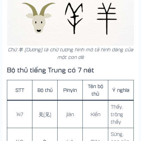
Chữ 羊 (Dương) là chữ tượng hình mô tả hình dáng của
một con dê
Bộ thủ tiếng Trung có 7 nét
Tên bộ
STT
Bộ thủ
Pinyin
Ý nghĩa
thủ
Thấy,
147
見(见)
jiàn
Kiến
trông
thấy
Sừng,