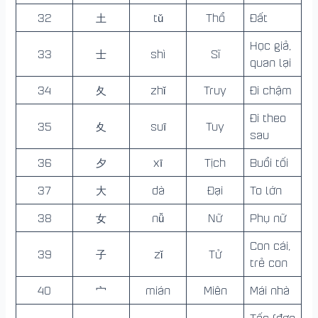
32
土
tǔ
Thổ
Đất
Học giả,
33
士
shì
Sĩ
quan lại
34
夂
zhǐ
Truy
Đi chậm
Đi theo
35
夊
suī
Tuy
sau
36
夕
xī
Tịch
Buổi tối
37
大
dà
Đại
To lớn
38
女
nǚ
Nữ
Phụ nữ
Con cái,
39
子
zǐ
Tử
trẻ con
40
宀
mián
Miên
Mái nhà