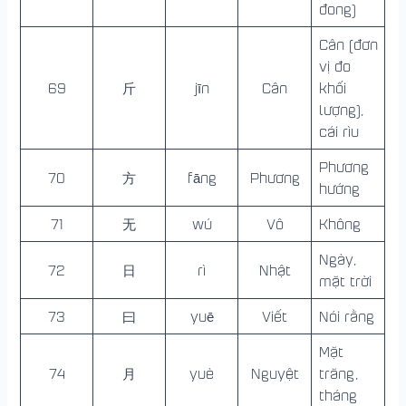
đong)
Cân (đơn
vị đo
69
斤
jīn
Cân
khối
lượng),
cái rìu
Phương
70
方
fāng
Phương
hướng
71
无
wú
Vô
Không
Ngày,
72
日
rì
Nhật
mặt trời
73
曰
yuē
Viết
Nói rằng
Mặt
74
月
yuè
Nguyệt
trăng,
tháng