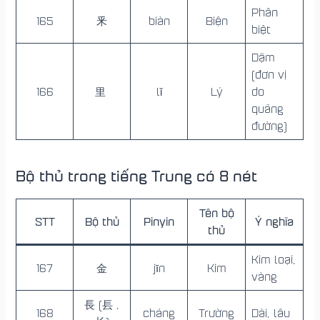
Phân
165
釆
biàn
Biện
biệt
Dặm
(đơn vị
166
里
lǐ
Lý
do
quãng
đường)
Bộ thủ trong tiếng Trung có 8 nét
Tên bộ
STT
Bộ thủ
Pinyin
Ý nghĩa
thủ
Kim loại,
167
金
jīn
Kim
vàng
長 (镸 ,
168
cháng
Trường
Dài, lâu