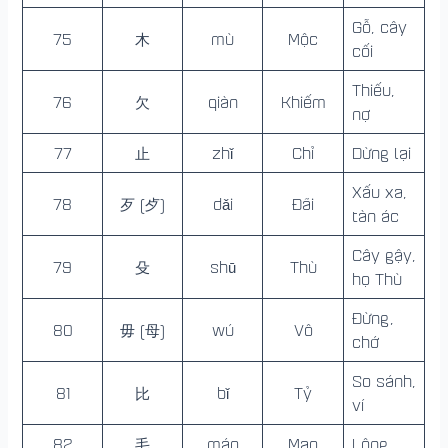
Gỗ, cây
75
木
mù
Mộc
cối
Thiếu,
76
欠
qiàn
Khiếm
nợ
77
止
zhǐ
Chỉ
Dừng lại
Xấu xa,
78
歹 (歺)
dǎi
Đãi
tàn ác
Cây gậy,
79
殳
shū
Thù
họ Thù
Đừng,
80
毋 (母)
wú
Vô
chớ
So sánh,
81
比
bǐ
Tỷ
ví
82
毛
máo
Mao
Lông