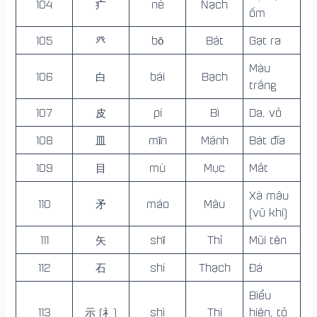
104
疒
nè
Nạch
ốm
105
癶
bō
Bát
Gạt ra
Màu
106
白
bái
Bạch
trắng
107
皮
pí
Bì
Da, vỏ
108
皿
mǐn
Mãnh
Bát đĩa
109
目
mù
Mục
Mắt
Xà mâu
110
矛
máo
Mâu
(vũ khí)
111
矢
shǐ
Thỉ
Mũi tên
112
石
shí
Thạch
Đá
Biểu
113
示 (礻)
shì
Thị
hiện, tỏ