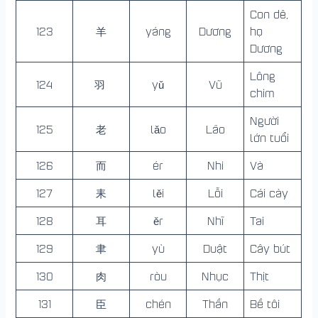
Con dê,
123
羊
yáng
Dương
họ
Dương
Lông
124
羽
yǔ
Vũ
chim
Người
125
老
lǎo
Lão
lớn tuổi
126
而
ér
Nhi
Và
127
耒
lěi
Lỗi
Cái cày
128
耳
ěr
Nhĩ
Tai
129
聿
yù
Duật
Cây bút
130
肉
ròu
Nhục
Thịt
131
臣
chén
Thần
Bề tôi