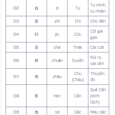
Tự mình,
132
自
zì
Tự
tự nhiên
133
至
zhì
Chí
Cho đến
Cối giã
134
臼
jiù
Cữu
gạo
135
舌
shé
Thiệt
Cái lưỡi
Rủi ro,
136
舛
chuǎn
Suyễn
sai lầm
Chu
Thuyền,
137
舟
zhōu
(Châu)
đò
Quẻ Cấn
138
艮
hén
Cấn
(Kinh
Dịch)
139
色
sè
Sắc
Màu sắc