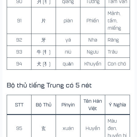
90
爿 (丬)
qiáng
Tường
Tấm ván
Mảnh,
91
片
piàn
Phiến
tấm,
miếng
92
牙
yá
Nha
Răng
93
牛 (牜)
niú
Ngưu
Trâu
94
犬 (犭)
quǎn
Khuyển
Con chó
Bộ thủ tiếng Trung có 5 nét
Tên Hán
STT
Bộ Thủ
Pinyin
Ý Nghĩa
Việt
Màu
95
玄
xuán
Huyền
đen,
huyền bí