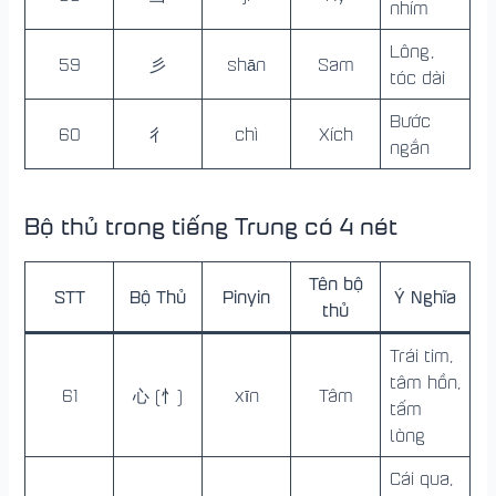
nhím
Lông,
59
彡
shān
Sam
tóc dài
Bước
60
彳
chì
Xích
ngắn
Bộ thủ trong tiếng Trung có 4 nét
Tên bộ
STT
Bộ Thủ
Pinyin
Ý Nghĩa
thủ
Trái tim,
tâm hồn,
61
心 (忄)
xīn
Tâm
tấm
lòng
Cái qua,