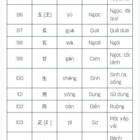
Ngọc, đá
96
玉 (王)
yù
Ngọc
quý
97
瓜
guā
Qua
Quả dưa
98
瓦
wǎ
Ngoã
Ngói
Ngọt, tốt
99
甘
gān
Cam
lành
Sinh ra,
100
生
shēng
Sinh
sống
101
用
yòng
Dụng
Sử dụng
102
田
tián
Điền
Ruộng
Một xấp
103
疋 (⺪)
pǐ
Sơ
vải
Bệnh,