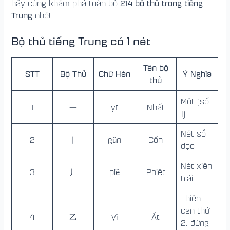
214 bộ thủ trong tiếng
hãy cùng khám phá toàn bộ
Trung
nhé!
Bộ thủ tiếng Trung có 1 nét
Tên bộ
STT
Bộ Thủ
Chữ Hán
Ý Nghĩa
thủ
Một (số
1
一
yī
Nhất
1)
Nét sổ
2
丨
gǔn
Cổn
dọc
Nét xiên
3
丿
piě
Phiệt
trái
Thiên
can thứ
4
乙
yǐ
Ất
2, đứng