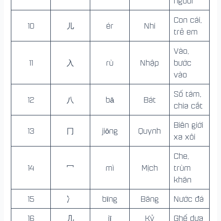
người
Con cái,
10
儿
ér
Nhi
trẻ em
Vào,
11
入
rù
Nhập
bước
vào
Số tám,
12
八
bā
Bát
chia cắt
Biên giới
13
冂
jiōng
Quynh
xa xôi
Che,
14
冖
mì
Mịch
trùm
khăn
15
冫
bīng
Băng
Nước đá
16
几
jī
Kỷ
Ghế dựa