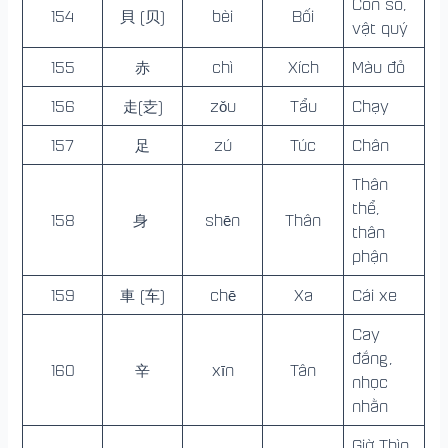
Con sò,
154
貝 (贝)
bèi
Bối
vật quý
155
赤
chì
Xích
Màu đỏ
156
走(赱)
zǒu
Tẩu
Chạy
157
足
zú
Túc
Chân
Thân
thể,
158
身
shēn
Thân
thân
phận
159
車 (车)
chē
Xa
Cái xe
Cay
đắng,
160
辛
xīn
Tân
nhọc
nhằn
Giờ Thìn,