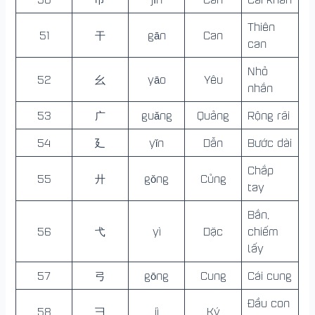
Thiên
51
干
gān
Can
can
Nhỏ
52
幺
yāo
Yêu
nhắn
53
广
guǎng
Quảng
Rộng rãi
54
廴
yǐn
Dẫn
Bước dài
Chắp
55
廾
gǒng
Củng
tay
Bắn,
56
弋
yì
Dặc
chiếm
lấy
57
弓
gōng
Cung
Cái cung
Đầu con
58
彐
jì
Ký