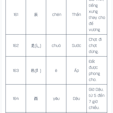
tiếng
xưng
161
辰
chén
Thần
thay cho
đế
vương
Chợt đi
162
辵(辶)
chuò
Sước
chợt
dừng.
Đất
được
163
邑(阝)
è
Ấp
phong
cho.
Giờ Dậu,
từ 5 đến
164
酉
yǒu
Dậu
7 giờ
chiều.