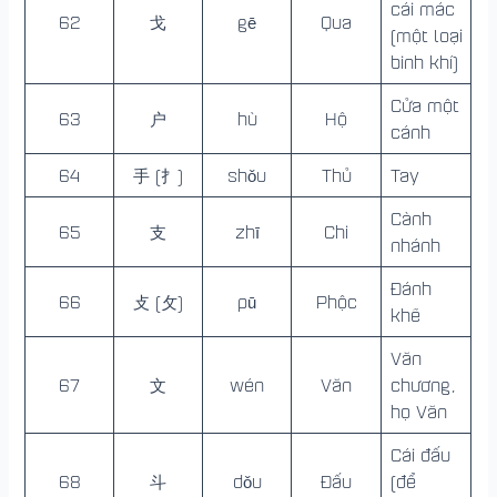
cái mác
62
戈
gē
Qua
(một loại
binh khí)
Cửa một
63
户
hù
Hộ
cánh
64
手 (扌)
shǒu
Thủ
Tay
Cành
65
支
zhī
Chi
nhánh
Đánh
66
攴 (攵)
pū
Phộc
khẽ
Văn
67
文
wén
Văn
chương,
họ Văn
Cái đấu
68
斗
dǒu
Đấu
(để