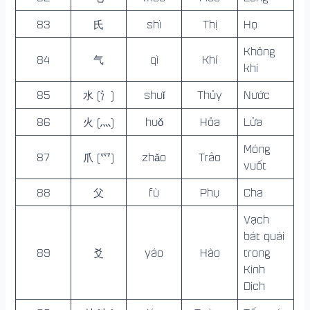
83
氏
shì
Thị
Họ
Không
84
气
qì
Khí
khí
85
水 (氵)
shuǐ
Thủy
Nước
86
火 (灬)
huǒ
Hỏa
Lửa
Móng
87
爪 (爫)
zhǎo
Trảo
vuốt
88
父
fù
Phụ
Cha
Vạch
bát quái
89
爻
yáo
Hào
trong
Kinh
Dịch