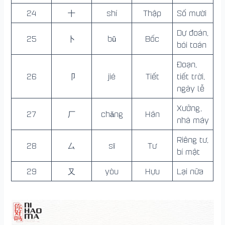
24
十
shí
Thập
Số mười
Dự đoán,
25
卜
bǔ
Bốc
bói toán
Đoạn,
26
卩
jié
Tiết
tiết trời,
ngày lễ
Xưởng,
27
厂
chǎng
Hãn
nhà máy
Riêng tư,
28
厶
sī
Tư
bí mật
29
又
yòu
Hựu
Lại nữa