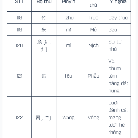
STT
Bộ thủ
Pinyin
Ý nghĩa
thủ
118
竹
zhú
Trúc
Cây trúc
119
米
mǐ
Mễ
Gạo
糸 (糹,
Sợi tơ
120
mì
Mịch
纟)
nhỏ
Vò,
chum
121
缶
fǒu
Phẫu
làm
bằng đất
nung
Lưới
đánh cá,
122
网(, 罓)
wǎng
Võng
mạng
lưới, hệ
thống