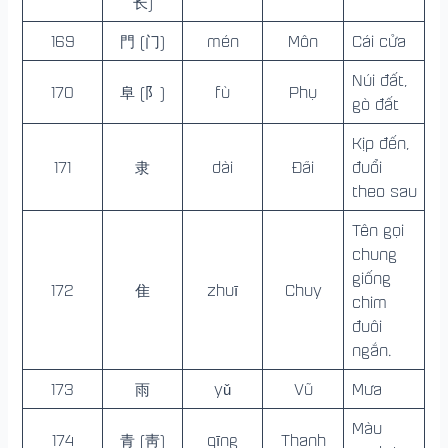
长)
169
門 (门)
mén
Môn
Cái cửa
Núi đất,
170
阜 (阝)
fù
Phụ
gò đất
Kịp đến,
171
隶
dài
Đãi
đuổi
theo sau
Tên gọi
chung
giống
172
隹
zhuī
Chuy
chim
đuôi
ngắn.
173
雨
yǔ
Vũ
Mưa
Màu
174
青 (靑)
qīng
Thanh