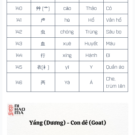
140
艸 (艹)
cǎo
Thảo
Cỏ
141
虍
hū
Hổ
Vằn hổ
142
虫
chóng
Trùng
Sâu bọ
143
血
xuè
Huyết
Máu
144
行
xíng
Hành
Đi
145
衣(衤)
yī
Y
Quần áo
Che,
146
襾
Yà
Á
trùm lên