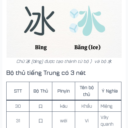
Chữ 冰 (bīng) được tạo thành từ bộ 冫và bộ 水
Bộ thủ tiếng Trung có 3 nét
Tên bộ
STT
Bộ Thủ
Pinyin
Ý Nghĩa
thủ
30
口
kǒu
Khẩu
Miệng
Vây
31
囗
wéi
Vi
quanh