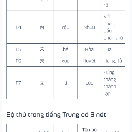
rõ
Vết
chân,
114
禸
róu
Nhựu
dấu
chân thú
115
禾
hé
Hòa
Lúa
116
穴
xué
Huyệt
Hang, lỗ
Đứng
thẳng,
117
立
lì
Lập
thành
lập
Bộ thủ trong tiếng Trung có 6 nét
Tê
n bộ