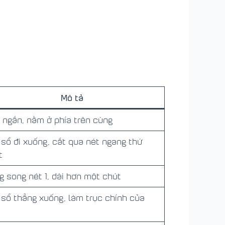
Mô tả
t ngắn, nằm ở phía trên cùng
 sổ đi xuống, cắt qua nét ngang thứ
t
g song nét 1, dài hơn một chút
 sổ thẳng xuống, làm trục chính của