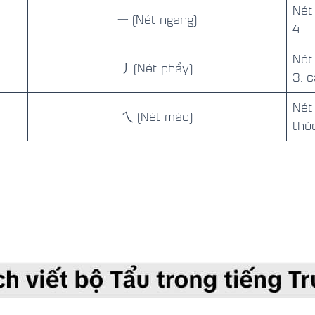
Nét
一 (Nét ngang)
4
Nét
丿(Nét phẩy)
3, 
Nét
乀 (Nét mác)
thú