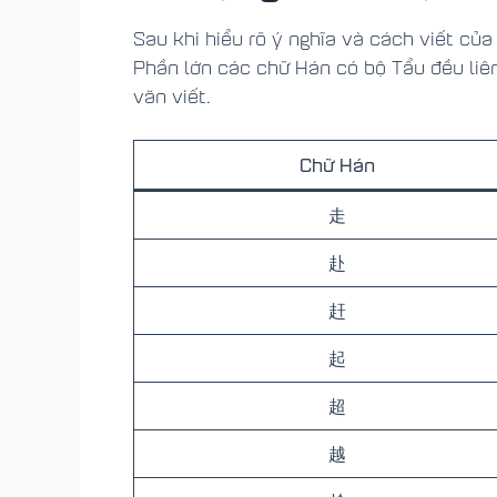
Sau khi hiểu rõ ý nghĩa và cách viết của
Phần lớn các chữ Hán có bộ Tẩu đều liên
văn viết.
Chữ Hán
走
赴
赶
起
超
越