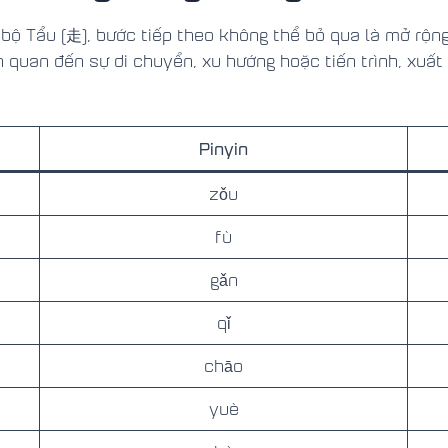
 bộ Tẩu (走), bước tiếp theo không thể bỏ qua là mở rộn
 quan đến sự di chuyển, xu hướng hoặc tiến trình, xuất
Pinyin
zǒu
fù
gǎn
qǐ
chāo
yuè