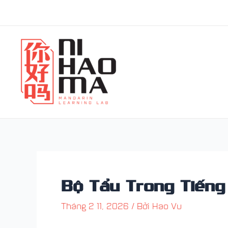
Nhảy
Điều
tới
hướng
nội
bài
dung
viết
Bộ Tẩu Trong Tiếng
Tháng 2 11, 2026
/ Bởi
Hao Vu