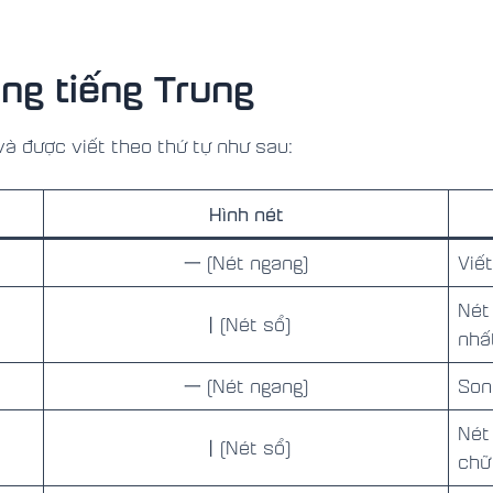
ong tiếng Trung
và được viết theo thứ tự như sau:
Hình nét
一 (Nét ngang)
Viế
Nét
丨(Nét sổ)
nhấ
一 (Nét ngang)
Son
Nét
丨(Nét sổ)
chữ