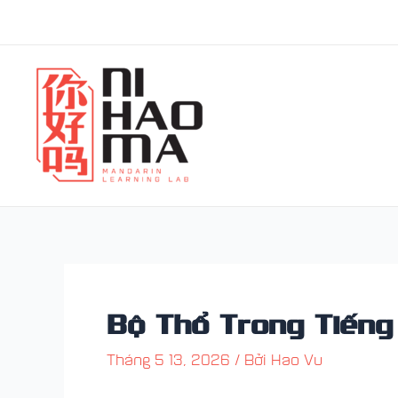
Nhảy
Điều
tới
hướng
nội
bài
dung
viết
Bộ Thổ Trong Tiếng
Tháng 5 13, 2026
/ Bởi
Hao Vu