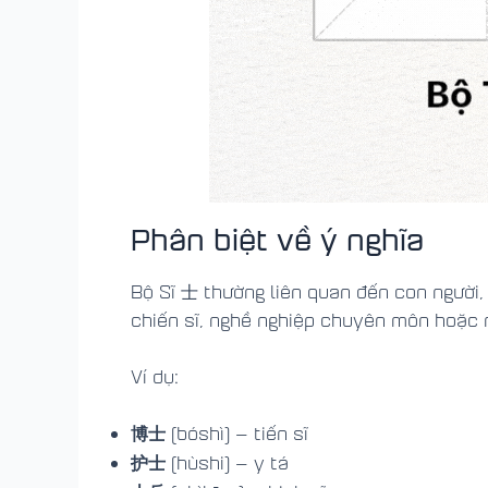
Phân biệt về ý nghĩa
Bộ Sĩ 士 thường liên quan đến con người, 
chiến sĩ, nghề nghiệp chuyên môn hoặc n
Ví dụ:
博士
(bóshì) — tiến sĩ
护士
(hùshi) — y tá