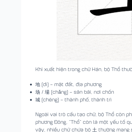
Khi xuất hiện trong chữ Hán, bộ Thổ thư
地 (dì) – mặt đất, địa phương
场 / 場 (chǎng) – sân bãi, nơi chốn
城 (chéng) – thành phố, thành trì
Ngoài vai trò cấu tạo chữ, bộ Thổ còn p
phương Đông, “Thổ” còn là một yếu tố qu
vậy, nhiều chữ chứa bộ 土 thường mang s