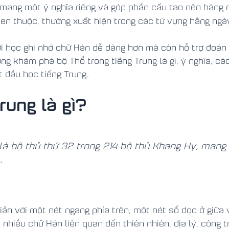
 mang một ý nghĩa riêng và góp phần cấu tạo nên hàng
en thuộc, thường xuất hiện trong các từ vựng hằng ngà
ời học ghi nhớ chữ Hán dễ dàng hơn mà còn hỗ trợ đoán 
ùng khám phá bộ Thổ trong tiếng Trung là gì, ý nghĩa, cá
 đầu học tiếng Trung.
rung là gì?
là bộ thủ thứ 32 trong 214 bộ thủ Khang Hy, mang ý
.
ản với một nét ngang phía trên, một nét sổ dọc ở giữa 
hiều chữ Hán liên quan đến thiên nhiên, địa lý, công t