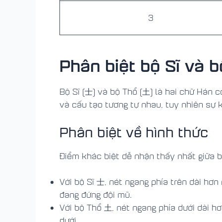
3
Phân biệt bộ Sĩ và b
Bộ Sĩ (士) và bộ Thổ (土) là hai chữ Hán c
và cấu tạo tương tự nhau, tuy nhiên sự k
Phân biệt về hình thức
Điểm khác biệt dễ nhận thấy nhất giữa bộ
Với bộ Sĩ 士, nét ngang phía trên dài hơn
đang đứng đội mũ.
Với bộ Thổ 土, nét ngang phía dưới dài h
dưới.