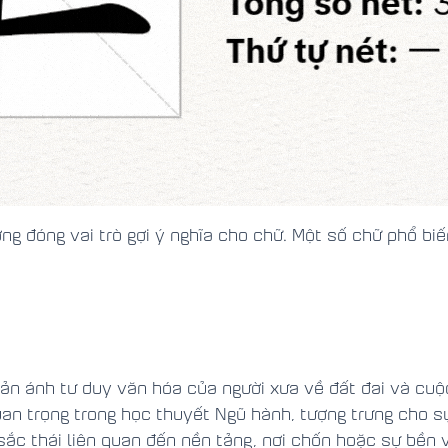
ờng đóng vai trò gợi ý nghĩa cho chữ. Một số chữ phổ bi
hản ánh tư duy văn hóa của người xưa về đất đai và cu
an trọng trong học thuyết Ngũ hành, tượng trưng cho sự 
ắc thái liên quan đến nền tảng, nơi chốn hoặc sự bền 