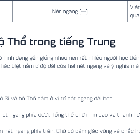
Viết
Nét ngang (一)
qua
ộ Thổ trong tiếng Trung
ó hình dạng gần giống nhau nên rất nhiều người học tiế
hác biệt nằm ở độ dài của hai nét ngang và ý nghĩa mà 
 Sĩ và bộ Thổ nằm ở vị trí nét ngang dài hơn.
 nét ngang phía dưới. Tổng thể chữ nhìn cao và thanh hơ
ơn nét ngang phía trên. Chữ có cảm giác vững và chắc h