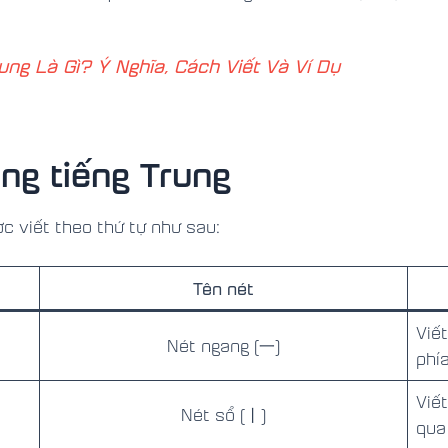
ung Là Gì? Ý Nghĩa, Cách Viết Và Ví Dụ
ong tiếng Trung
c viết theo thứ tự như sau:
Tên nét
Viế
Nét ngang (一)
phía
Viế
Nét sổ (丨)
qua