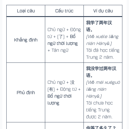
Loại câu
Cấu trúc
Ví dụ câu
我学了两年汉
语。
Chủ ngữ + Động
Bổ
từ + (了) +
(Wǒ xuéle liǎng
Khẳng định
ngữ thời lượng
nián Hànyǔ.)
+ Tân ngữ
Tôi đã học tiếng
Trung 2 năm.
我没学过两年汉
语。
Chủ ngữ + 没
(Wǒ méi xuéguò
(有) + Động từ +
liǎng nián
Phủ định
Bổ ngữ thời
Hànyǔ.)
lượng
Tôi chưa học
tiếng Trung
được 2 năm.
你等了多久了？