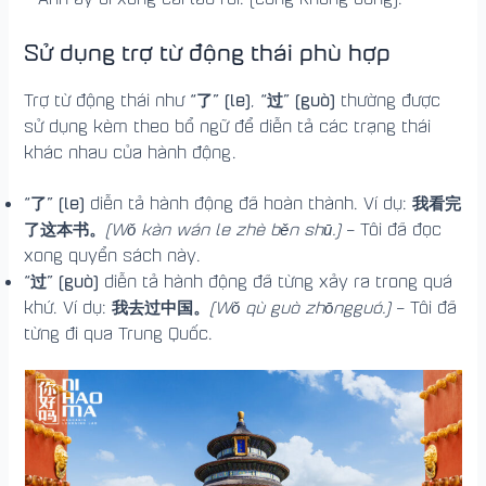
Sử dụng trợ từ động thái phù hợp
“了” (le)
“过” (guò)
Trợ từ động thái như
,
thường được
sử dụng kèm theo bổ ngữ để diễn tả các trạng thái
khác nhau của hành động.
“了” (le)
我看完
diễn tả hành động đã hoàn thành. Ví dụ:
了这本书。
(Wǒ kàn wán le zhè běn shū.)
– Tôi đã đọc
xong quyển sách này.
“过” (guò)
diễn tả hành động đã từng xảy ra trong quá
我去过中国。
khứ. Ví dụ:
(Wǒ qù guò zhōngguó.)
– Tôi đã
từng đi qua Trung Quốc.