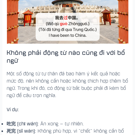
Không phải động từ nào cũng đi với bổ
ngữ
Một số động từ tự thân đã bao hàm ý kết quả hoặc
mức độ, nên không cần hoặc không thích hợp thêm bổ
ngữ. Trong khi đó, có động từ bắt buộc phải đi kèm bổ
ngữ để câu trọn nghĩa.
Ví dụ:
吃完 (chī wán)
: Ăn xong — tự nhiên.
死完 (sǐ wán)
: Không phù hợp, vì “chết” không cần bổ