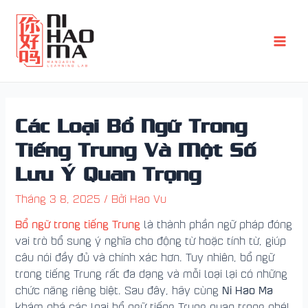
Nhảy
Điều
Main
tới
hướng
Men
nội
bài
dung
viết
Các Loại Bổ Ngữ Trong
Tiếng Trung Và Một Số
Lưu Ý Quan Trọng
Tháng 3 8, 2025
/ Bởi
Hao Vu
Bổ ngữ trong tiếng Trung
là thành phần ngữ pháp đóng
vai trò bổ sung ý nghĩa cho động từ hoặc tính từ, giúp
câu nói đầy đủ và chính xác hơn. Tuy nhiên, bổ ngữ
trong tiếng Trung rất đa dạng và mỗi loại lại có những
Ni Hao Ma
chức năng riêng biệt. Sau đây, hãy cùng
khám phá các loại bổ ngữ tiếng Trung quan trọng nhé!