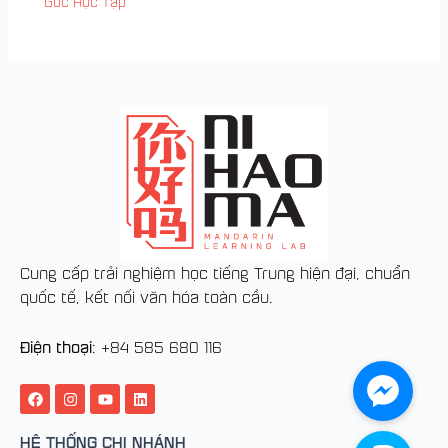
Góc Học Tập
Cung cấp trải nghiệm học tiếng Trung hiện đại, chuẩn
quốc tế, kết nối văn hóa toàn cầu.
Điện thoại
: +84
585 680 116
F
I
Y
L
a
n
o
i
c
s
u
n
e
t
t
k
HỆ THỐNG CHI NHÁNH