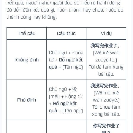
kết quả, người nghe/người đọc sẽ hiểu rõ hành động
đó dẫn đến kết quả gì, hoàn thành hay chưa, hoặc có
thành công hay không.
Thể câu
Cấu trúc
Ví dụ
我写完作业了。
Chủ ngữ + Động
(Wǒ xiě wán
Khẳng định
Bổ ngữ kết
từ +
zuòyè le.)
quả
+ (Tân ngữ)
Tôi đã làm xong
bài tập.
我没写完作业。
Chủ ngữ + 没
(Wǒ méi xiě
(méi) + Động từ
Phủ định
wán zuòyè.)
Bổ ngữ kết
+
Tôi chưa làm
quả
+ (Tân ngữ)
xong bài tập.
你写完作业了
吗？