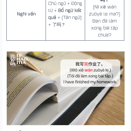
Chủ ngữ + Động
(Nǐ xiě wán
Bổ ngữ kết
từ +
Nghi vấn
zuòyè le ma?)
quả
+ (Tân ngữ)
Bạn đã làm
+ 了吗？
xong bài tập
chưa?