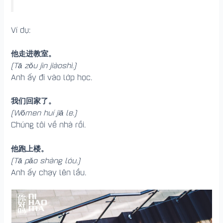
Ví dụ:
他走进教室。
(Tā zǒu jìn jiàoshì.)
Anh ấy đi vào lớp học.
我们回家了。
(Wǒmen huí jiā le.)
Chúng tôi về nhà rồi.
他跑上楼。
(Tā pǎo shàng lóu.)
Anh ấy chạy lên lầu.