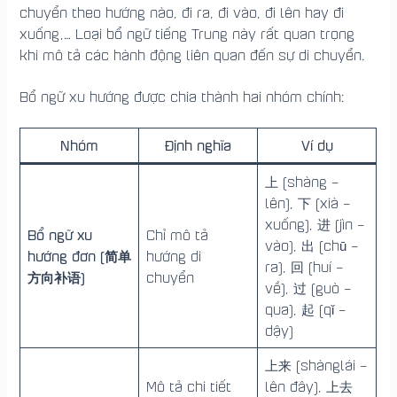
chuyển theo hướng nào, đi ra, đi vào, đi lên hay đi
xuống,… Loại bổ ngữ tiếng Trung này rất quan trọng
khi mô tả các hành động liên quan đến sự di chuyển.
Bổ ngữ xu hướng được chia thành hai nhóm chính:
Nhóm
Định nghĩa
Ví dụ
上 (shàng –
lên), 下 (xià –
xuống), 进 (jìn –
Bổ ngữ xu
Chỉ mô tả
vào), 出 (chū –
hướng đơn (简单
hướng di
ra), 回 (huí –
方向补语)
chuyển
về), 过 (guò –
qua), 起 (qǐ –
dậy)
上来 (shànglái –
Mô tả chi tiết
lên đây), 上去