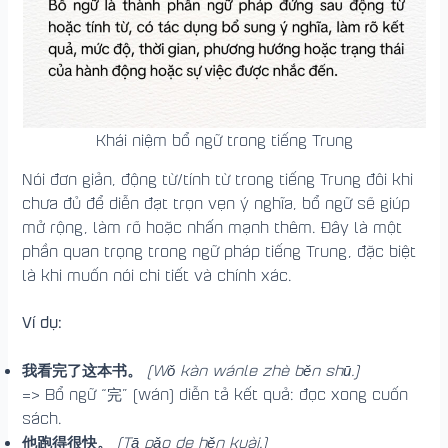
Khái niệm bổ ngữ trong tiếng Trung
Nói đơn giản, động từ/tính từ trong tiếng Trung đôi khi
chưa đủ để diễn đạt trọn vẹn ý nghĩa, bổ ngữ sẽ giúp
mở rộng, làm rõ hoặc nhấn mạnh thêm. Đây là một
phần quan trọng trong ngữ pháp tiếng Trung, đặc biệt
là khi muốn nói chi tiết và chính xác.
Ví dụ:
我看完了这本书。
(Wǒ kàn wánle zhè běn shū.)
=> Bổ ngữ “完” (wán) diễn tả kết quả: đọc xong cuốn
sách.
他跑得很快。
(Tā pǎo de hěn kuài.)