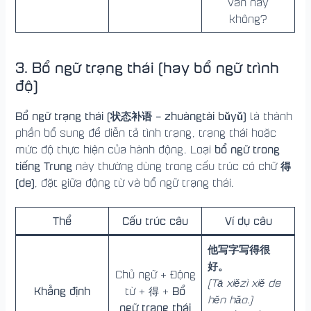
văn này
không?
3. Bổ ngữ trạng thái
(hay bổ ngữ trình
độ)
Bổ ngữ trạng thái (状态补语 – zhuàngtài bǔyǔ)
là thành
phần bổ sung để diễn tả tình trạng, trạng thái hoặc
bổ ngữ trong
mức độ thực hiện của hành động. Loại
tiếng Trung
得
này thường dùng trong cấu trúc có chữ
(de)
, đặt giữa động từ và bổ ngữ trạng thái.
Thể
Cấu trúc câu
Ví dụ câu
他写字写得很
好。
Chủ ngữ + Động
(Tā xiězì xiě de
Khẳng định
Bổ
từ + 得 +
hěn hǎo.)
ngữ trạng thái