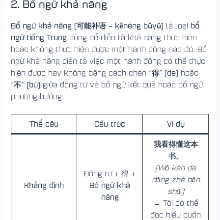
2. Bổ ngữ khả năng
Bổ ngữ khả năng (可能补语 – kěnéng bǔyǔ)
bổ
là loại
ngữ tiếng Trung
dùng để diễn tả khả năng thực hiện
hoặc không thực hiện được một hành động nào đó. Bổ
ngữ khả năng diễn tả việc một hành động có thể thực
“得” (de)
hiện được hay không bằng cách chèn
hoặc
“不” (bù)
giữa động từ và bổ ngữ kết quả hoặc bổ ngữ
phương hướng.
Thể câu
Cấu trúc
Ví dụ
我看得懂这本
书。
(Wǒ kàn de
Động từ + 得 +
dǒng zhè běn
Khẳng định
Bổ ngữ khả
shū.)
năng
→ Tôi có thể
đọc hiểu cuốn