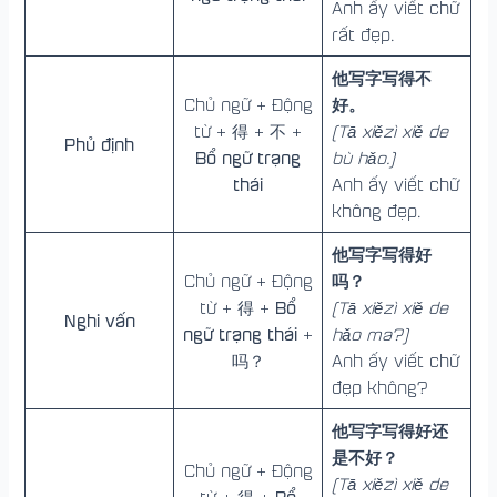
Anh ấy viết chữ
rất đẹp.
他写字写得不
好。
Chủ ngữ + Động
từ + 得 + 不 +
(Tā xiězì xiě de
Phủ định
Bổ ngữ trạng
bù hǎo.)
thái
Anh ấy viết chữ
không đẹp.
他写字写得好
吗？
Chủ ngữ + Động
Bổ
từ + 得 +
(Tā xiězì xiě de
Nghi vấn
ngữ trạng thái
+
hǎo ma?)
吗？
Anh ấy viết chữ
đẹp không?
他写字写得好还
是不好？
Chủ ngữ + Động
(Tā xiězì xiě de
Bổ