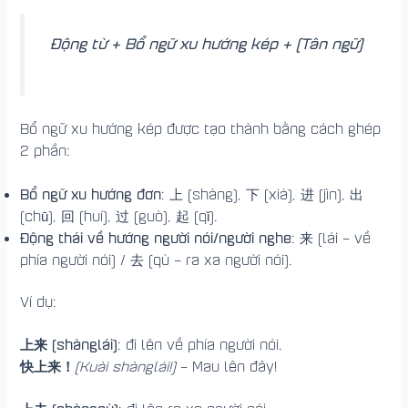
Động từ + Bổ ngữ xu hướng kép + (Tân ngữ)
Bổ ngữ xu hướng kép được tạo thành bằng cách ghép
2 phần:
Bổ ngữ xu hướng đơn
: 上 (shàng), 下 (xià), 进 (jìn), 出
(chū), 回 (huí), 过 (guò), 起 (qǐ).
Động thái về hướng người nói/người nghe
: 来 (lái – về
phía người nói) / 去 (qù – ra xa người nói).
Ví dụ:
上来 (shànglái)
: đi lên về phía người nói.
快上来！
(Kuài shànglái!)
– Mau lên đây!