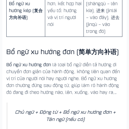
Bổ ngữ xu
hơn, kết hợp hai
(shàngqù – lên
hướng kép (复合
yếu tố: hướng
kia), 进来 (jìnlái
方向补语)
và vị trí người
– vào đây), 进去
nói
(jìnqù – vào
trong đó)
Bổ ngữ xu hướng đơn (简单方向补语)
Bổ ngữ xu hướng đơn
là loại bổ ngữ diễn tả hướng di
chuyển đơn giản của hành động, không liên quan đến
vị trí của người nói hay người nghe. Bổ ngữ xu hướng
đơn thường đứng sau động từ, giúp làm rõ hành động
đó đang đi theo hướng nào, lên, xuống, vào hay ra,…
Chủ ngữ + Động từ + Bổ ngữ xu hướng đơn +
Tân ngữ (nếu có)