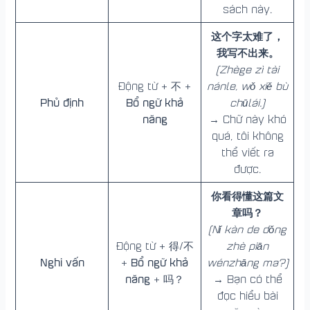
sách này.
这个字太难了，
我写不出来。
(Zhège zì tài
Động từ + 不 +
nánle, wǒ xiě bù
Phủ định
Bổ ngữ khả
chūlái.)
năng
→ Chữ này khó
quá, tôi không
thể viết ra
được.
你看得懂这篇文
章吗？
(Nǐ kàn de dǒng
Động từ + 得/不
zhè piān
Nghi vấn
Bổ ngữ khả
+
wénzhāng ma?)
năng
+ 吗？
→ Bạn có thể
đọc hiểu bài