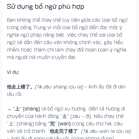
Sử dụng bổ ngữ phù hợp
Bạn không thể thay thế tùy tiện giữa các loại bổ ngữ
trong tiếng Trung vì mỗi loại bổ ngữ diễn đạt một ý
nghĩa ngữ pháp riêng biệt. Việc thay thế sai loại bổ
ngữ sẽ dẫn đến câu văn không chính xác, gây hiểu
nhầm hoặc thậm chí làm thay đổi hoàn toàn ý nghĩa
mà người nói muốn truyền đạt.
Ví dụ:
他走上楼了。
(Tā zǒu shàng lóu le)
– Anh ấy đã đi lên
lầu rồi.
“上” (shàng)
→
là bổ ngữ xu hướng, diễn tả hướng di
chuyển của hành động “走” (zǒu – đi). Nếu thay thế
“完” (wán)
“上” (shàng) bằng
trong câu thứ hai, câu
他走完了楼了
văn sẽ trở thành: “
”
(Tā zǒu wán le lóu le)
– Anh ấy đi xong cái lầu rồi. (cũng không đúng).