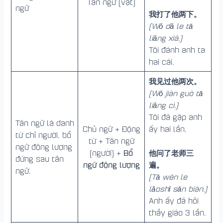
Tân ngữ (vật)
ngữ
我打了他两下。
(Wǒ dǎ le tā
liǎng xià.)
Tôi đánh anh ta
hai cái.
我见过他两次。
(Wǒ jiàn guò tā
liǎng cì.)
Tôi đã gặp anh
Tân ngữ là danh
Chủ ngữ + Động
ấy hai lần.
từ chỉ người, bổ
từ + Tân ngữ
ngữ động lượng
Bổ
他问了老师三
(người) +
đứng sau tân
ngữ động lượng
遍。
ngữ.
(Tā wèn le
lǎoshī sān biàn.)
Anh ấy đã hỏi
thầy giáo 3 lần.