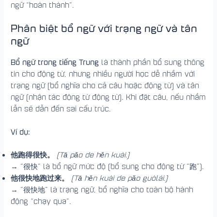
ngữ “hoàn thành”.
Phân biệt bổ ngữ với trạng ngữ và tân
ngữ
Bổ ngữ trong tiếng Trung
là thành phần bổ sung thông
tin cho động từ, nhưng nhiều người học dễ nhầm với
trạng ngữ (bổ nghĩa cho cả câu hoặc động từ) và tân
ngữ (nhận tác động từ động từ). Khi đặt câu, nếu nhầm
lẫn sẽ dẫn đến sai cấu trúc.
Ví dụ:
他跑得很快。
(Tā pǎo de hěn kuài.)
→ “很快” là bổ ngữ mức độ (bổ sung cho động từ “跑”).
他很快地跑过来。
(Tā hěn kuài de pǎo guòlái.)
→ “很快地” là trạng ngữ, bổ nghĩa cho toàn bộ hành
động “chạy qua”.