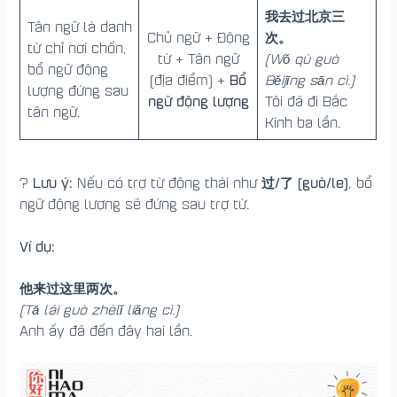
我去过北京三
Tân ngữ là danh
次。
Chủ ngữ + Động
từ chỉ nơi chốn,
từ + Tân ngữ
(Wǒ qù guò
bổ ngữ động
Bổ
(địa điểm) +
Běijīng sān cì.)
lượng đứng sau
ngữ động lượng
Tôi đã đi Bắc
tân ngữ.
Kinh ba lần.
Lưu ý:
过/了 (guò/le)
?
Nếu có trợ từ động thái như
, bổ
ngữ động lượng sẽ đứng sau trợ từ.
Ví dụ:
他来过这里两次。
(Tā lái guò zhèlǐ liǎng cì.)
Anh ấy đã đến đây hai lần.