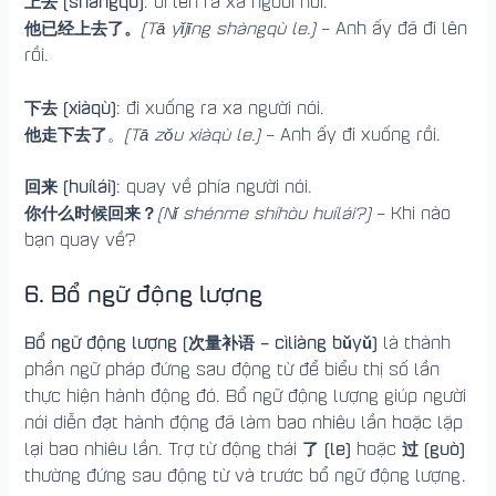
上去 (shàngqù)
: đi lên ra xa người nói.
他已经上去了。
(Tā yǐjīng shàngqù le.)
– Anh ấy đã đi lên
rồi.
下去 (xiàqù)
: đi xuống ra xa người nói.
他走下去了
。
(Tā zǒu xiàqù le.)
– Anh ấy đi xuống rồi.
回来 (huílái)
: quay về phía người nói.
你什么时候回来？
(Nǐ shénme shíhòu huílái?)
– Khi nào
bạn quay về?
6. Bổ ngữ động lượng
Bổ ngữ động lượng (次量补语 – cìliàng bǔyǔ)
là thành
phần ngữ pháp đứng sau động từ để biểu thị số lần
thực hiện hành động đó. Bổ ngữ động lượng giúp người
nói diễn đạt hành động đã làm bao nhiêu lần hoặc lặp
了 (le)
过 (guò)
lại bao nhiêu lần. Trợ từ động thái
hoặc
thường đứng sau động từ và trước bổ ngữ động lượng.