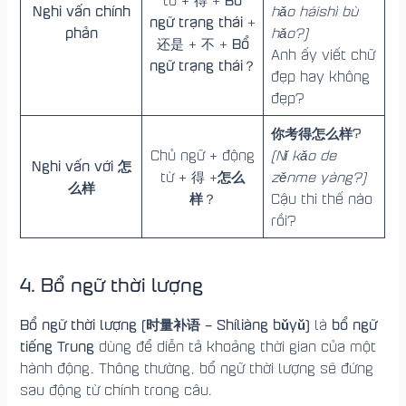
từ + 得 +
Nghi vấn chính
hǎo háishì bù
ngữ trạng thái
+
phản
hǎo?)
Bổ
还是 + 不 +
Anh ấy viết chữ
ngữ trạng thái
？
đẹp hay không
đẹp?
你考得怎么样?
Chủ ngữ + động
(Nǐ kǎo de
Nghi vấn với 怎
怎么
từ + 得 +
zěnme yàng?)
么样
样
？
Cậu thi thế nào
rồi?
4. Bổ ngữ thời lượng
Bổ ngữ thời lượng (时量补语 – Shíliàng bǔyǔ)
bổ ngữ
là
tiếng Trung
dùng để diễn tả khoảng thời gian của một
hành động. Thông thường, bổ ngữ thời lượng sẽ đứng
sau động từ chính trong câu.