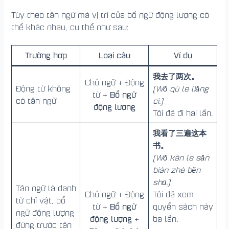
Tùy theo tân ngữ mà vị trí của bổ ngữ động lượng có
thể khác nhau, cụ thể như sau:
Trường hợp
Loại câu
Ví dụ
我去了两次。
Chủ ngữ + Động
Động từ không
(Wǒ qù le liǎng
Bổ ngữ
từ +
có tân ngữ
cì.)
động lượng
Tôi đã đi hai lần.
我看了三遍这本
书。
(Wǒ kàn le sān
biàn zhè běn
shū.)
Tân ngữ là danh
Chủ ngữ + Động
Tôi đã xem
từ chỉ vật, bổ
Bổ ngữ
từ +
quyển sách này
ngữ động lượng
động lượng
+
ba lần.
đứng trước tân