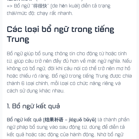
=> Bổ ngữ “得很快” (de hěn kuài) diễn tả trạng
thái/mức độ: chạy rất nhanh.
Các loại bổ ngữ trong tiếng
Trung
Bổ ngữ giúp bổ sung thông tin cho động từ hoặc tính
từ, giúp câu trở nên đầy đủ hơn về mặt ngữ nghĩa. Nếu
không có bổ ngữ, đôi khi câu nói có thể trở nên mơ hồ
hoặc thiếu rõ ràng. Bổ ngữ trong tiếng Trung được chia
thành 6 loại chính, mỗi loại có chức năng riêng và
cách sử dụng khác nhau.
1. Bổ ngữ kết quả
Bổ ngữ kết quả (结果补语 – jiéguǒ bǔyǔ)
là thành phần
ngữ pháp bổ sung vào sau động từ, dùng để diễn tả
kết quả hoặc tác động của hành động. Nhờ bổ ngữ