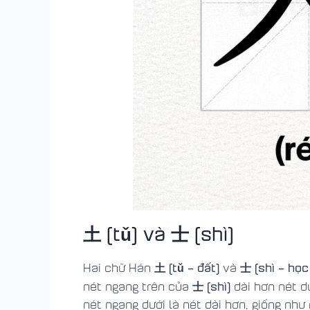
土 (t
ǔ
) và 士 (shì)
土 (tǔ – đất)
士 (shì – học 
Hai chữ Hán
và
士 (shì)
nét ngang trên của
dài hơn nét d
nét ngang dưới là nét dài hơn, giống như 