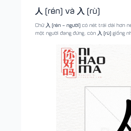
人 (rén) và 入 (rù)
入
(rén – người)
Chữ
có nét trái dài hơn n
入 (rù)
một người đang đứng, còn
giống n