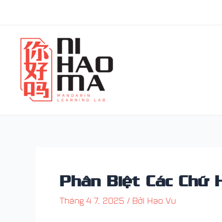
Nhảy
Điều
tới
hướng
nội
bài
dung
viết
Phân Biệt Các Chữ 
Tháng 4 7, 2025
/ Bởi
Hao Vu