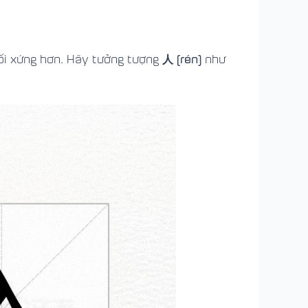
人 (rén)
đối xứng hơn. Hãy tưởng tượng
như