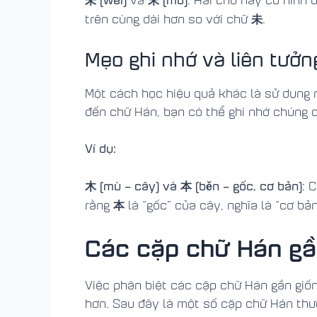
未
trên cùng dài hơn so với chữ
.
Mẹo ghi nhớ và liên tưởn
Một cách học hiệu quả khác là sử dụng 
đến chữ Hán, bạn có thể ghi nhớ chúng 
Ví dụ:
木 (mù – cây) và 本 (běn – gốc, cơ bản)
: 
本
rằng
là “gốc” của cây, nghĩa là “cơ bả
Các cặp chữ Hán gầ
Việc phân biệt các cặp chữ Hán gần giốn
hơn. Sau đây là một số cặp chữ Hán thư