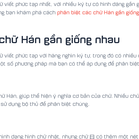
 viết phức tạp nhất, với nhiều ký tự có hình dáng gần 
phân biệt các chữ Hán gần giốn
ng bạn khám phá cách
 chữ Hán gần giống nhau
 viết phức tạp với hàng nghìn ký tự, trong đó có nhiều
một số phương pháp mà bạn có thể áp dụng để phân biệ
hữ Hán, giúp thể hiện ý nghĩa cơ bản của chữ. Nhiều ch
 sử dụng bộ thủ để phân biệt chúng.
 hình dạng hình chữ nhật, nhưng chữ 曰 có thêm một nét 