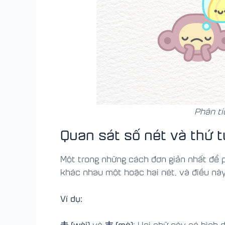
Phân tí
Quan sát số nét và thứ t
Một trong những cách đơn giản nhất để p
khác nhau một hoặc hai nét, và điều nà
Ví dụ:
未 (wèi)
末 (mò)
và
: Hai chữ này có hình