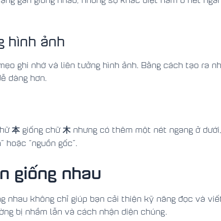
g hình ảnh
mẹo ghi nhớ và liên tưởng hình ảnh. Bằng cách tạo ra n
dễ dàng hơn.
本
木
Chữ
giống chữ
nhưng có thêm một nét ngang ở dưới,
n” hoặc “nguồn gốc”.
n giống nhau
g nhau không chỉ giúp bạn cải thiện kỹ năng đọc và viế
ờng bị nhầm lẫn và cách nhận diện chúng.