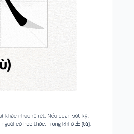
ại khác nhau rõ rệt. Nếu quan sát kỹ,
土 (tǔ)
 người có học thức. Trong khi ở
,