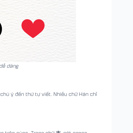
 dễ dàng
chú ý đến thứ tự viết. Nhiều chữ Hán chỉ
末
ng trên cùng. Trong chữ
, nét ngang