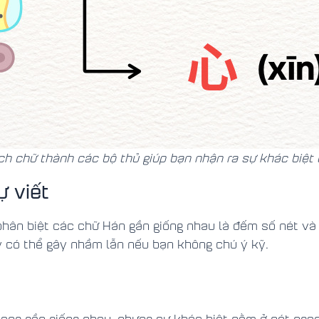
ch chữ thành các bộ thủ giúp bạn nhận ra sự khác biệt
ự viết
hân biệt các chữ Hán gần giống nhau là đếm số nét và 
y có thể gây nhầm lẫn nếu bạn không chú ý kỹ.
 dạng gần giống nhau, nhưng sự khác biệt nằm ở nét nga