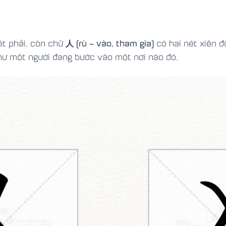
人
(rù – vào, tham gia)
ét phải, còn chữ
có hai nét xiên 
hư một người đang bước vào một nơi nào đó.